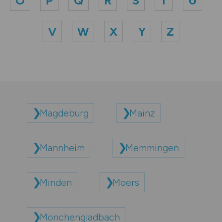
O
P
Q
R
S
T
U
V
W
X
Y
Z
Magdeburg
Mainz
Mannheim
Memmingen
Minden
Moers
Mönchengladbach