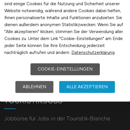
sind einige Cookies für die Nutzung und Sicherheit unserer
Website notwendig, während andere Cookies dabei helfen,
Sie sind hier:
Ihnen personalisierte Inhalte und Funktionen anzubieten. Sie
Startseite
dienen außerdem anonymen Statistikzwecken. Wenn Sie auf
"Alle akzeptieren" klicken, stimmen Sie der Verwendung aller
Sitemap
Cookies zu. Unter dem Link "Cookie-Einstellungen" am Ende
Arbeitsorte mit M
jeder Seite können Sie Ihre Entscheidung jederzeit
nachträglich aufrufen und ändern.
Datenschutzerklärung
COOKIE-EINSTELLUNGEN
ABLEHNEN
ALLE AKZEPTIEREN
TOURISTIK.JOBS
Jobbörse für Jobs in der Touristik-Branche