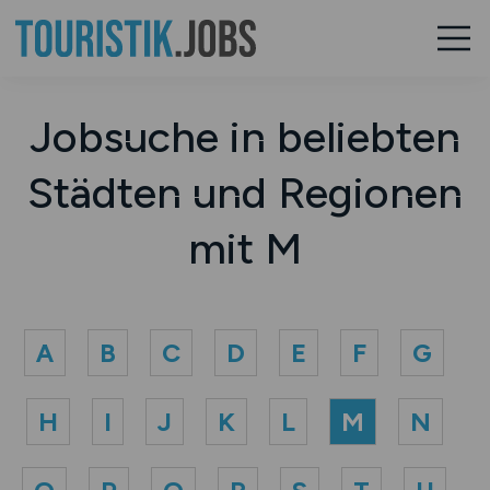
Jobsuche in beliebten
Städten und Regionen
mit M
A
B
C
D
E
F
G
H
I
J
K
L
M
N