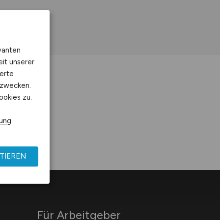
vanten
eit unserer
erte
kzwecken.
ookies zu.
rung
TIEREN
Für Arbeitgeber