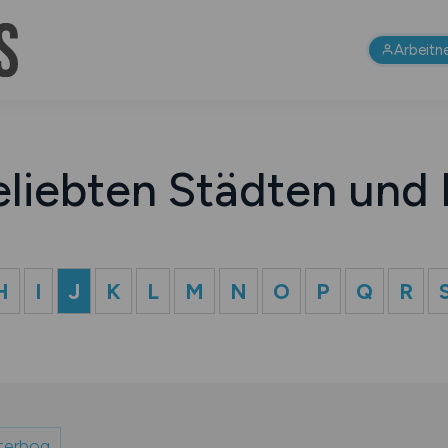
Arbeitn
eliebten Städten und 
H
I
J
K
L
M
N
O
P
Q
R
terbog