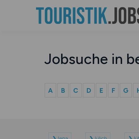
Jobsuche in b
A
B
C
D
E
F
G
Jena
Jülich
Jü