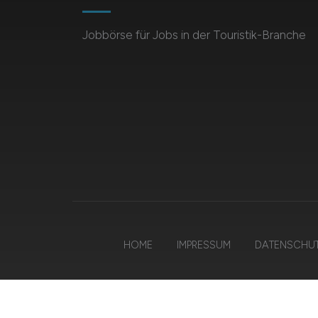
Jobbörse für Jobs in der Touristik-Branche
HOME
IMPRESSUM
DATENSCHU
© 2