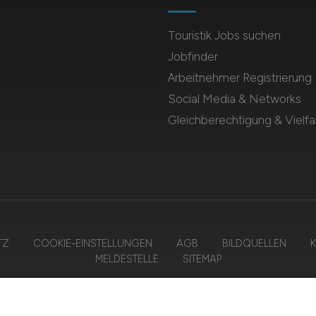
Touristik Jobs suchen
Jobfinder
Arbeitnehmer Registrierung
Social Media & Networks
Gleichberechtigung & Vielfal
TZ
COOKIE-EINSTELLUNGEN
AGB
BILDQUELLEN
K
MELDESTELLE
SITEMAP
026 TOURISTIK.JOBS – ZIEGELER MEDIEN GMBH • Alle Rechte vorbehal