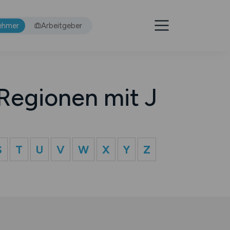
ehmer
Arbeitgeber
Regionen mit J
S
T
U
V
W
X
Y
Z