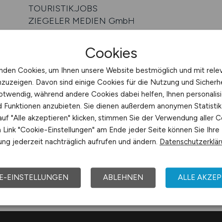
TOURISTIK.JOBS
ZIEGELER MEDIEN GmbH
Robert-Koch-Str. 11
75015 Bretten
Cookies
nden Cookies, um Ihnen unsere Website bestmöglich und mit rele
Impressum
nzuzeigen. Davon sind einige Cookies für die Nutzung und Sicherh
Datenschutz
otwendig, während andere Cookies dabei helfen, Ihnen personalisi
nd Funktionen anzubieten. Sie dienen außerdem anonymen Statisti
uf "Alle akzeptieren" klicken, stimmen Sie der Verwendung aller C
Link "Cookie-Einstellungen" am Ende jeder Seite können Sie Ihre
ng jederzeit nachträglich aufrufen und ändern.
Datenschutzerklä
E-EINSTELLUNGEN
ABLEHNEN
ALLE AKZEP