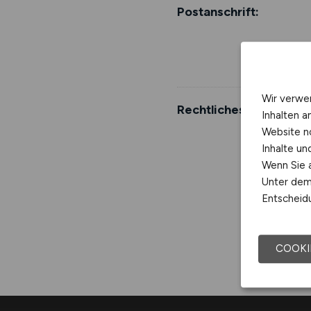
Postanschrift:
Wir verwe
Rechtliches:
Inhalten a
Website n
Inhalte u
Wenn Sie a
Unter dem 
Entscheidu
COOKI