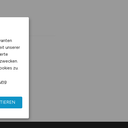
vanten
eit unserer
erte
kzwecken.
ookies zu.
rung
TIEREN