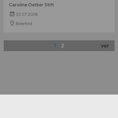
Caroline Oetker Stift
22.07.2026
Bielefeld
1
2
vor