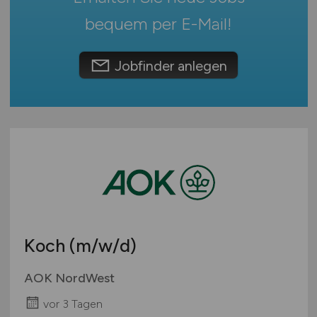
Österreich
bequem per
E-Mail
!
Schweiz
Europa
Jobfinder anlegen
International
Koch
(m/w/d)
AOK NordWest
vor 3 Tagen