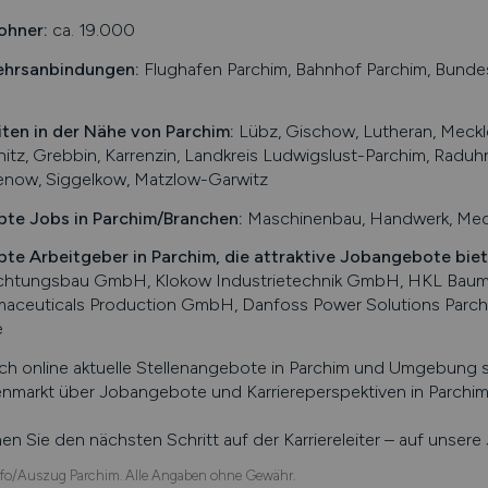
ohner:
ca. 19.000
ehrsanbindungen:
Flughafen Parchim, Bahnhof Parchim, Bunde
iten in der Nähe von
Parchim
:
Lübz, Gischow, Lutheran, Meck
itz, Grebbin, Karrenzin, Landkreis Ludwigslust-Parchim, Raduh
enow, Siggelkow, Matzlow-Garwitz
bte Jobs in
Parchim
/Branchen
:
Maschinenbau, Handwerk, Medizi
bte Arbeitgeber in
Parchim
, die attraktive Jobangebote bie
ichtungsbau GmbH, Klokow Industrietechnik GmbH, HKL Baum
maceuticals Production GmbH, Danfoss Power Solutions Par
e
ch online aktuelle Stellenangebote in
Parchim
und Umgebung suc
enmarkt über Jobangebote und Karriereperspektiven in
Parchi
n Sie den nächsten Schritt auf der Karriereleiter – auf unser
fo/Auszug Parchim. Alle Angaben ohne Gewähr.