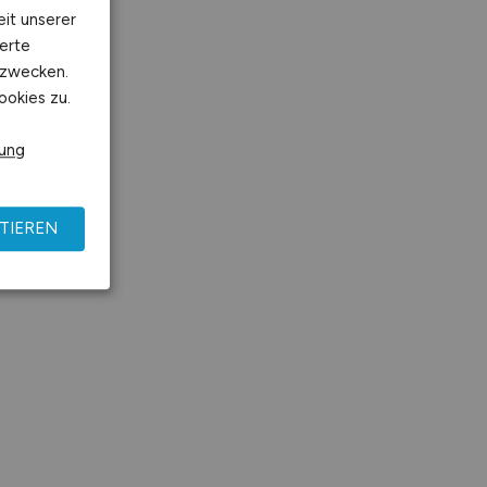
eit unserer
erte
kzwecken.
ookies zu.
rung
TIEREN