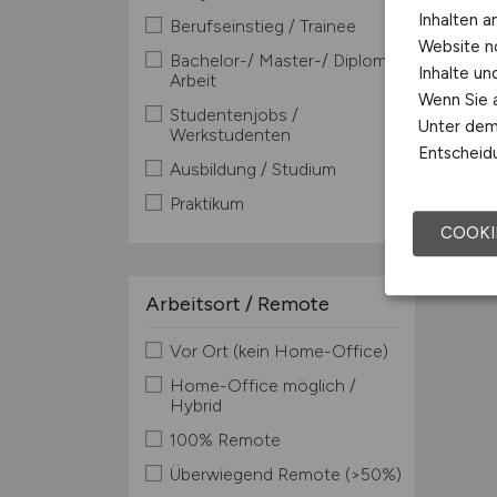
Inhalten a
Berufseinstieg / Trainee
Website n
Bachelor-/ Master-/ Diplom-
Inhalte u
Arbeit
Wenn Sie a
Studentenjobs /
Unter dem 
Werkstudenten
Entscheidu
Ausbildung / Studium
Praktikum
COOKI
Arbeitsort / Remote
Vor Ort (kein Home-Office)
Home-Office möglich /
Hybrid
100% Remote
Überwiegend Remote (>50%)