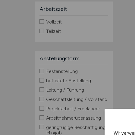
Arbeitszeit
Vollzeit
Teilzeit
Anstellungsform
Festanstellung
befristete Anstellung
Leitung / Führung
Geschäftsleitung / Vorstand
Projektarbeit / Freelancer
Arbeitnehmerüberlassung
geringfügige Beschäftigung /
Minijob
Wir verwe