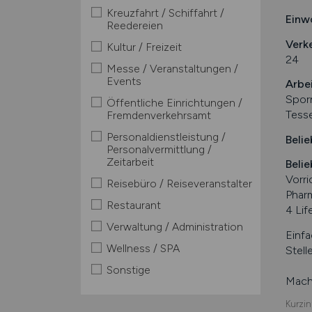
Kreuzfahrt / Schiffahrt /
Einw
Reedereien
Verk
Kultur / Freizeit
24
Messe / Veranstaltungen /
Events
Arbe
Sporn
Öffentliche Einrichtungen /
Tess
Fremdenverkehrsamt
Personaldienstleistung /
Belie
Personalvermittlung /
Zeitarbeit
Belie
Vorr
Reisebüro / Reiseveranstalter
Phar
Restaurant
4 Lif
Verwaltung / Administration
Einfa
Wellness / SPA
Stell
Sonstige
Mache
Kurzin