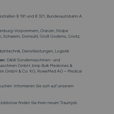
sstraßen B 191 und B 321, Bundesautobahn A
lenburg-Vorpommern, Granzin, Stolpe
n, Schwerin, Domsühl, Groß Godems, Crivitz,
ntechnik, Dienstleistungen, Logistik
ten
:
D&W Sondermaschinen- und
aschinen GmbH, bmp Bulk Medicines &
chim GmbH & Co. KG, RoweMed AG – Medical
hen. Informieren Sie sich auf unserem
m
.
e Jobbörse finden Sie ihren neuen Traumjob.