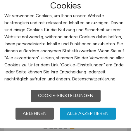
Gesundheits- und
Cookies
Krankenpfleger
(m/w/d)
für die
Wir verwenden Cookies, um Ihnen unsere Website
gastroenterologische IMC-
bestmöglich und mit relevanten Inhalten anzuzeigen. Davon
sind einige Cookies für die Nutzung und Sicherheit unserer
Station mit Stroke Unit und
Website notwendig, während andere Cookies dabei helfen,
Sonderisoliereinheit in Voll- oder
Ihnen personalisierte Inhalte und Funktionen anzubieten. Sie
Teilzeit
dienen außerdem anonymen Statistikzwecken. Wenn Sie auf
"Alle akzeptieren" klicken, stimmen Sie der Verwendung aller
Robert-Bosch-Krankenhaus GmbH
Cookies zu. Unter dem Link "Cookie-Einstellungen" am Ende
jeder Seite können Sie Ihre Entscheidung jederzeit
07.07.2026
nachträglich aufrufen und ändern.
Datenschutzerklärung
Stuttgart
COOKIE-EINSTELLUNGEN
ABLEHNEN
ALLE AKZEPTIEREN