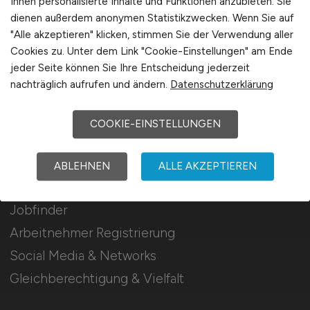
Ihnen personalisierte Inhalte und Funktionen anzubieten. Sie
Mediadaten & Konditionen
dienen außerdem anonymen Statistikzwecken. Wenn Sie auf
"Alle akzeptieren" klicken, stimmen Sie der Verwendung aller
Arbeitgeber Seite
Cookies zu. Unter dem Link "Cookie-Einstellungen" am Ende
Arbeitgeber Kontakt
jeder Seite können Sie Ihre Entscheidung jederzeit
Karrierenetzwerk
nachträglich aufrufen und ändern.
Datenschutzerklärung
COOKIE-EINSTELLUNGEN
Für Arbeitnehmer
ABLEHNEN
ALLE AKZEPTIEREN
Touristik Jobs suchen
Jobfinder
Arbeitnehmer Registrierung
Social Media & Networks
Gleichberechtigung & Vielfalt