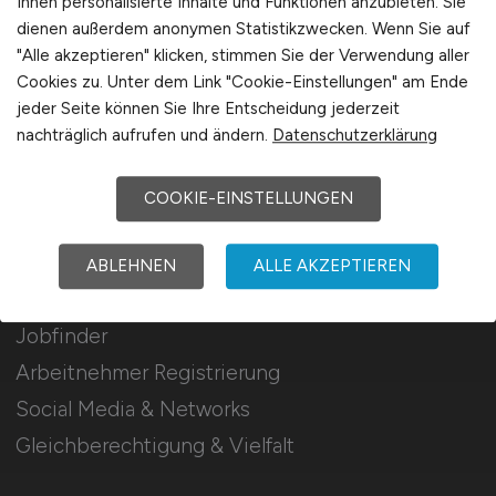
Ihnen personalisierte Inhalte und Funktionen anzubieten. Sie
Mediadaten & Konditionen
dienen außerdem anonymen Statistikzwecken. Wenn Sie auf
"Alle akzeptieren" klicken, stimmen Sie der Verwendung aller
Arbeitgeber Seite
Cookies zu. Unter dem Link "Cookie-Einstellungen" am Ende
Arbeitgeber Kontakt
jeder Seite können Sie Ihre Entscheidung jederzeit
Karrierenetzwerk
nachträglich aufrufen und ändern.
Datenschutzerklärung
COOKIE-EINSTELLUNGEN
Für Arbeitnehmer
ABLEHNEN
ALLE AKZEPTIEREN
Touristik Jobs suchen
Jobfinder
Arbeitnehmer Registrierung
Social Media & Networks
Gleichberechtigung & Vielfalt