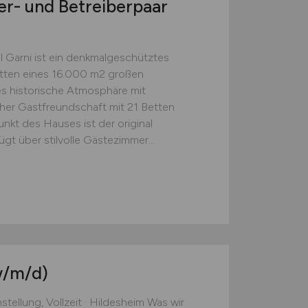
r- und Betreiberpaar
 Garni ist ein denkmalgeschütztes
itten eines 16.000 m2 großen
es historische Atmosphäre mit
er Gastfreundschaft mit 21 Betten
unkt des Hauses ist der original
gt über stilvolle Gästezimmer...
w/m/d)
tellung, Vollzeit · Hildesheim Was wir