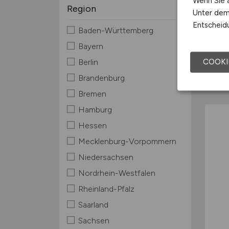
Wenn Sie a
Region
Unter dem 
Entscheidu
Baden-Württemberg
Bayern
COOKI
Berlin
Brandenburg
Bremen
Hamburg
Hessen
Mecklenburg-Vorpommern
Niedersachsen
Nordrhein-Westfalen
Rheinland-Pfalz
Saarland
Sachsen