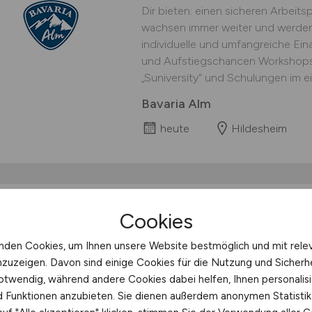
Dir bieten: einen sicheren Arbeits
wachsen immer weiter und werden
individuelle und umfangreiche Ei
und Aufstiegschancen Workshops 
„Suniversity“ und Schulungen im ei
Bavaria Alm
heute
Hildesheim
Tischlergeselle Flug
Cookies
(m/w/d)
in Barsbütte
nden Cookies, um Ihnen unsere Website bestmöglich und mit rele
nzuzeigen. Davon sind einige Cookies für die Nutzung und Sicherh
Du bist Tischlergeselle, Tischler,
otwendig, während andere Cookies dabei helfen, Ihnen personalisi
eine vergleichbare handwerkliche
nd Funktionen anzubieten. Sie dienen außerdem anonymen Statisti
Luftfahrtproduktion arbeiten und 