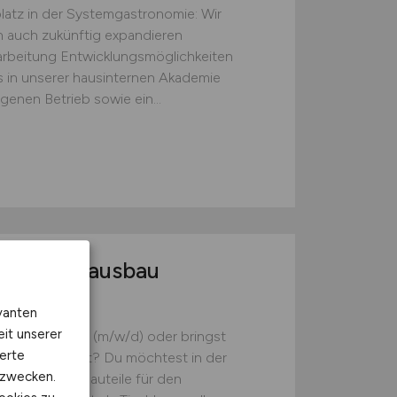
platz in der Systemgastronomie: Wir
 auch zukünftig expandieren
narbeitung Entwicklungsmöglichkeiten
in unserer hausinternen Akademie
genen Betrieb sowie ein...
zeuginnenausbau
l
vanten
eit unserer
 Holzmechaniker (m/w/d) oder bringst
erte
 Ausbildung mit? Du möchtest in der
kzwecken.
hochwertige Bauteile für den