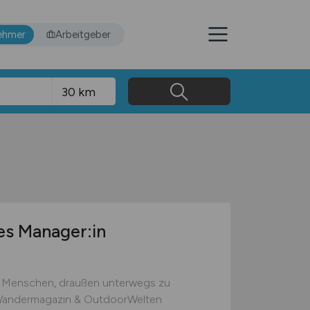
ehmer
Arbeitgeber
les Manager:in
ir Menschen, draußen unterwegs zu
 Wandermagazin & OutdoorWelten