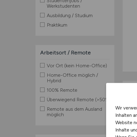
Studentenjobs /
Werkstudenten
Ausbildung / Studium
Praktikum
Arbeitsort / Remote
Vor Ort (kein Home-Office)
Home-Office möglich /
Hybrid
100% Remote
Überwiegend Remote (>50%)
Wir verwe
Remote aus dem Ausland
möglich
Inhalten a
Website n
Inhalte u