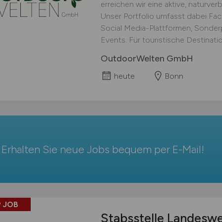
erreichen wir eine aktive, naturve
Unser Portfolio umfasst dabei Fa
Social Media-Plattformen, Sonder
Events. Für touristische Destinat
OutdoorWelten GmbH
heute
Bonn
Erhalten Sie neue Jobs bequem per
E-Mail
!
 JOB
Stabsstelle Landeswe