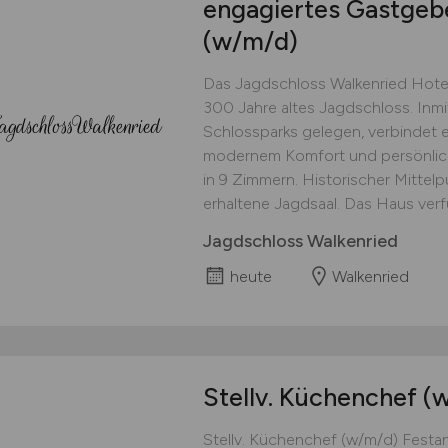
engagiertes Gastgebe
(w/m/d)
Das Jagdschloss Walkenried Hotel
300 Jahre altes Jagdschloss. Inm
Schlossparks gelegen, verbindet 
modernem Komfort und persönlich
in 9 Zimmern. Historischer Mittelp
erhaltene Jagdsaal. Das Haus verfü
Jagdschloss Walkenried
heute
Walkenried
Stellv. Küchenchef
(
Stellv. Küchenchef (w/m/d) Festans