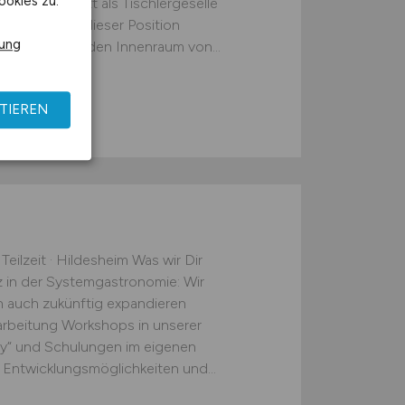
ookies zu.
n starte jetzt als Tischlergeselle
rsbüttel. In dieser Position
rung
Bauteilen für den Innenraum von...
TIEREN
Teilzeit · Hildesheim Was wir Dir
tz in der Systemgastronomie: Wir
 auch zukünftig expandieren
arbeitung Workshops in unserer
ty“ und Schulungen im eigenen
 Entwicklungsmöglichkeiten und...