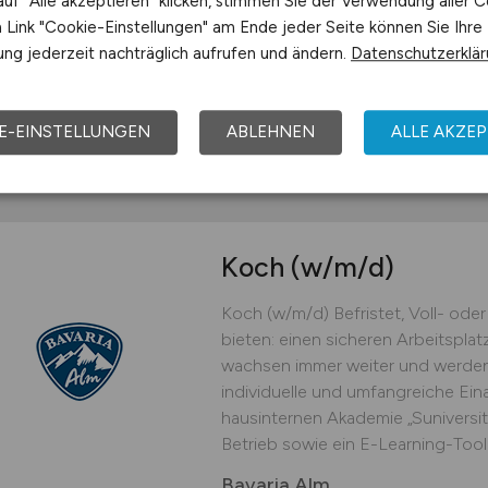
uf "Alle akzeptieren" klicken, stimmen Sie der Verwendung aller C
Flugzeuginnenausbau fertigen? Dan
Link "Cookie-Einstellungen" am Ende jeder Seite können Sie Ihre
Flugzeuginnenausbau (m/w/d) in Ba
ng jederzeit nachträglich aufrufen und ändern.
Datenschutzerklä
unterstützt du die Produktion von 
jobnext24 GmbH
E-EINSTELLUNGEN
ABLEHNEN
ALLE AKZEP
heute
Barsbüttel
Koch
(w/m/d)
Koch (w/m/d) Befristet, Voll- oder 
bieten: einen sicheren Arbeitspla
wachsen immer weiter und werden
individuelle und umfangreiche Ein
hausinternen Akademie „Suniversi
Betrieb sowie ein E-Learning-Tool
Bavaria Alm