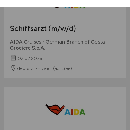
Schiffsarzt
(m/w/d)
AIDA Cruises - German Branch of Costa
Crociere S.p.A.
07.07.2026
deutschlandweit (auf See)