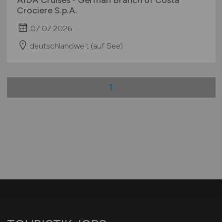
AIDA Cruises - German Branch of Costa
Crociere S.p.A.
07.07.2026
deutschlandweit (auf See)
1