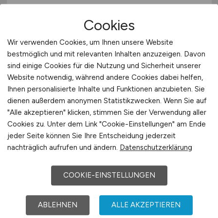
Cookies
Wir verwenden Cookies, um Ihnen unsere Website
bestmöglich und mit relevanten Inhalten anzuzeigen. Davon
sind einige Cookies für die Nutzung und Sicherheit unserer
Executive Chef / Küchendirektor
Website notwendig, während andere Cookies dabei helfen,
(m/w/d)
Ihnen personalisierte Inhalte und Funktionen anzubieten. Sie
dienen außerdem anonymen Statistikzwecken. Wenn Sie auf
AIDA Cruises - German Branch of Costa
"Alle akzeptieren" klicken, stimmen Sie der Verwendung aller
Crociere S.p.A.
Cookies zu. Unter dem Link "Cookie-Einstellungen" am Ende
jeder Seite können Sie Ihre Entscheidung jederzeit
07.07.2026
nachträglich aufrufen und ändern.
Datenschutzerklärung
deutschlandweit (auf See)
COOKIE-EINSTELLUNGEN
ABLEHNEN
ALLE AKZEPTIEREN