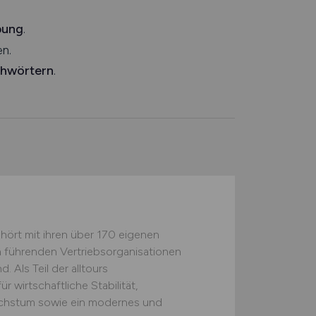
bung
.
n.
chwörtern
.
hört mit ihren über 170 eigenen
n führenden Vertriebsorganisationen
. Als Teil der alltours
wirtschaftliche Stabilität,
achstum sowie ein modernes und