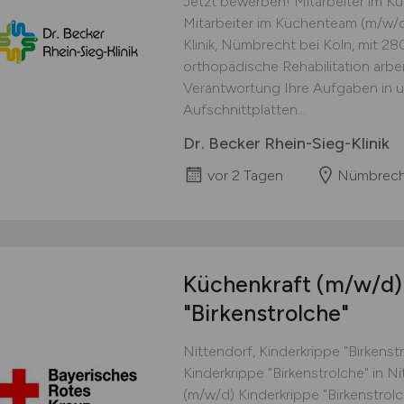
Jetzt bewerben! Mitarbeiter im Kü
Mitarbeiter im Küchenteam (m/w/d) 
Klinik, Nümbrecht bei Köln, mit 2
orthopädische Rehabilitation arb
Verantwortung Ihre Aufgaben in uns
Aufschnittplatten...
Dr. Becker Rhein-Sieg-Klinik
vor 2 Tagen
Nümbrech
Küchenkraft
(m/w/d)
"Birkenstrolche"
Nittendorf, Kinderkrippe "Birkens
Kinderkrippe "Birkenstrolche" in 
(m/w/d) Kinderkrippe "Birkenstrolc