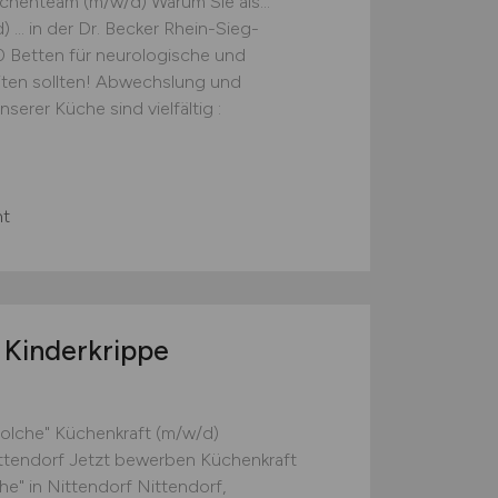
chenteam (m/w/d) Warum Sie als...
... in der Dr. Becker Rhein-Sieg-
80 Betten für neurologische und
eiten sollten! Abwechslung und
erer Küche sind vielfältig :
t
Kinderkrippe
trolche" Küchenkraft (m/w/d)
Nittendorf Jetzt bewerben Küchenkraft
he" in Nittendorf Nittendorf,