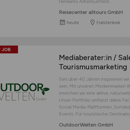
familiäres Arbeitsumfeld....
Reisecenter alltours GmbH
heute
Halstenbek
 JOB
Mediaberater:in / Sa
Tourismusmarketing
Seit über 40 Jahren inspirieren w
sein. Mit unseren Medienmarken
erreichen wir eine aktive, naturve
Unser Portfolio umfasst dabei Fa
Social Media-Plattformen, Sonder
Events. Für touristische Destinat
OutdoorWelten GmbH