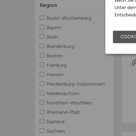
Wenn Sie a
Region
Unter dem 
Entscheidu
Baden-Württemberg
TOP
Bayern
COOKI
Berlin
Brandenburg
Bremen
Hamburg
Hessen
Mecklenburg-Vorpommern
Niedersachsen
Nordrhein-Westfalen
Rheinland-Pfalz
Saarland
Sachsen