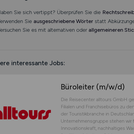
aben Sie sich vertippt? Überprüfen Sie die
Rechtschrei
erwenden Sie
ausgeschriebene Wörter
statt Abkürzunge
ersuchen Sie es mit alternativen oder
allgemeineren Sti
ere interessante Jobs:
Büroleiter
(m/w/d)
Die Reisecenter alltours GmbH ge
Filialen und Franchisebüros zu de
der Touristikbranche in Deutschland
Unternehmensgruppe stehen wir für 
Innovationskraft, nachhaltiges W