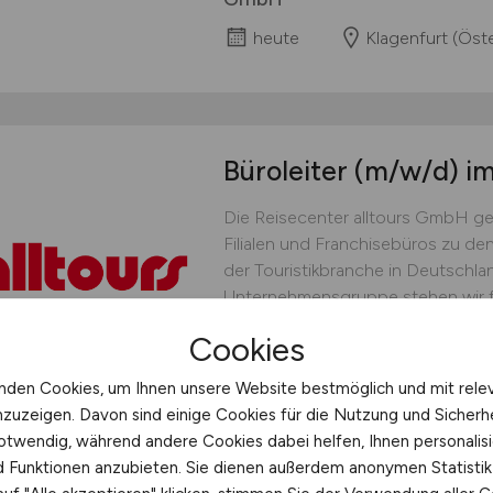
heute
Klagenfurt (Öste
Büroleiter
(m/w/d)
im
Die Reisecenter alltours GmbH ge
Filialen und Franchisebüros zu de
der Touristikbranche in Deutschland
Unternehmensgruppe stehen wir für 
Innovationskraft, nachhaltiges W
Cookies
familiäres Arbeitsumfeld. Dabei l
Teamgeist,...
nden Cookies, um Ihnen unsere Website bestmöglich und mit rele
nzuzeigen. Davon sind einige Cookies für die Nutzung und Sicherh
Reisecenter alltours GmbH
otwendig, während andere Cookies dabei helfen, Ihnen personalisi
heute
Ratingen
nd Funktionen anzubieten. Sie dienen außerdem anonymen Statisti