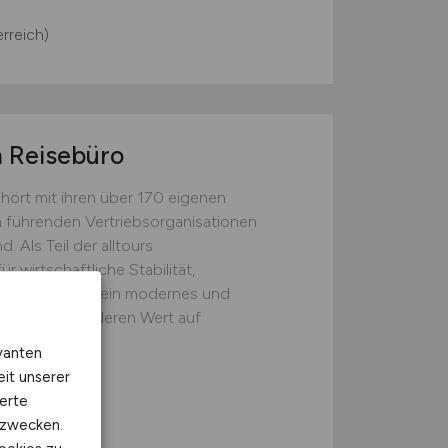
rreich)
 Reisebüro
hört mit ihren über 170 eigenen
n führenden Vertriebsorganisationen
. Als Teil der alltours
wirtschaftliche Stabilität,
achstum sowie ein modernes und
egen wir besonderen Wert auf
vanten
eit unserer
erte
kzwecken.