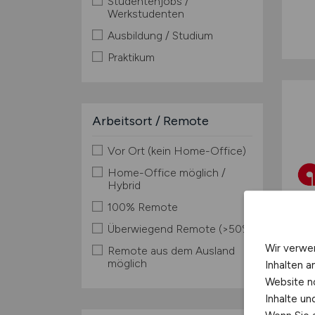
Studentenjobs /
Werkstudenten
Ausbildung / Studium
Praktikum
Arbeitsort / Remote
Vor Ort (kein Home-Office)
Home-Office möglich /
Hybrid
100% Remote
Überwiegend Remote (>50%)
Wir verwe
Remote aus dem Ausland
möglich
Inhalten a
Website n
Inhalte u