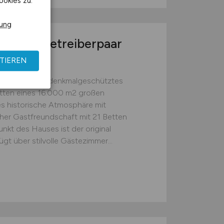
ookies zu.
rung
r- und Betreiberpaar
TIEREN
 Garni ist ein denkmalgeschütztes
itten eines 16.000 m2 großen
es historische Atmosphäre mit
er Gastfreundschaft mit 21 Betten
unkt des Hauses ist der original
gt über stilvolle Gästezimmer...