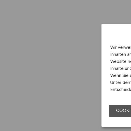
Wir verwe
Inhalten a
Website n
Inhalte u
Wenn Sie a
Unter dem 
Entscheidu
COOKI