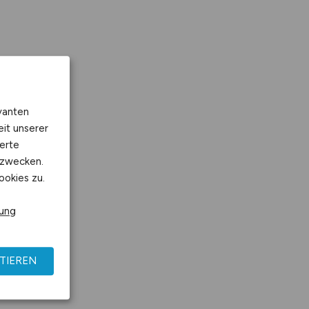
vanten
eit unserer
erte
kzwecken.
ookies zu.
rung
TIEREN