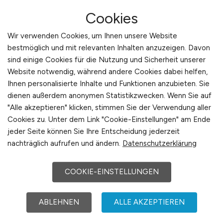
diese Chancen sichtbar und bietet den direkten
Cookies
Zugang zu Arbeitgebern mit Zukunftsvision.
Wir verwenden Cookies, um Ihnen unsere Website
Stellenanzeigen auf TOURISTIK.JOBS finden
bestmöglich und mit relevanten Inhalten anzuzeigen. Davon
sind einige Cookies für die Nutzung und Sicherheit unserer
TOURISTIK.JOBS – Karriereportal
Website notwendig, während andere Cookies dabei helfen,
Ihnen personalisierte Inhalte und Funktionen anzubieten. Sie
für Zukunftsdenker
dienen außerdem anonymen Statistikzwecken. Wenn Sie auf
"Alle akzeptieren" klicken, stimmen Sie der Verwendung aller
TOURISTIK.JOBS ist das führende Karriereportal
Cookies zu. Unter dem Link "Cookie-Einstellungen" am Ende
für Fachkräfte, die ihre Zukunft im Tourismus
jeder Seite können Sie Ihre Entscheidung jederzeit
aktiv gestalten wollen. Es verbindet
nachträglich aufrufen und ändern.
Datenschutzerklärung
Arbeitnehmer mit Arbeitgebern, die Innovation,
Nachhaltigkeit und langfristige Entwicklung
COOKIE-EINSTELLUNGEN
fördern. Die Plattform steht für Qualität,
Transparenz und Branchenkompetenz – und gilt
ABLEHNEN
ALLE AKZEPTIEREN
als Jobbörse Nr. 1 im deutschsprachigen
Tourismusmarkt. Im Mittelpunkt steht der