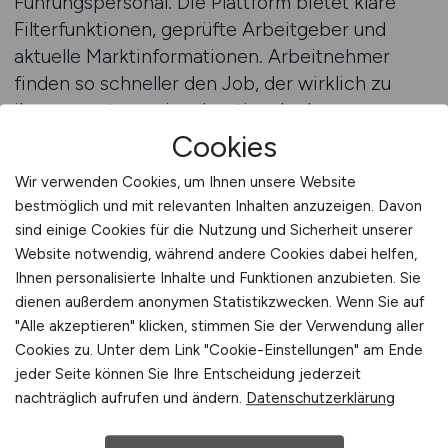
Führungspersonal. Die Plattform bietet klare
Filterfunktionen, geprüfte Arbeitgeber und
aktuelle Marktinformationen. Arbeitnehmer
finden so schneller den Job, der wirklich zu
ihnen passt – regional, national oder
international.
Cookies
Wir verwenden Cookies, um Ihnen unsere Website
Stellenanzeigen auf TOURISTIK.JOBS finden
bestmöglich und mit relevanten Inhalten anzuzeigen. Davon
sind einige Cookies für die Nutzung und Sicherheit unserer
TOURISTIK.JOBS – deine
Website notwendig, während andere Cookies dabei helfen,
Karriereplattform im Reisemarkt
Ihnen personalisierte Inhalte und Funktionen anzubieten. Sie
dienen außerdem anonymen Statistikzwecken. Wenn Sie auf
TOURISTIK.JOBS ist die führende Jobbörse für
"Alle akzeptieren" klicken, stimmen Sie der Verwendung aller
Fachkräfte, Einsteiger und Experten der
Cookies zu. Unter dem Link "Cookie-Einstellungen" am Ende
Tourismusbranche. Sie wurde speziell
jeder Seite können Sie Ihre Entscheidung jederzeit
entwickelt, um Arbeitnehmern den Zugang zu
nachträglich aufrufen und ändern.
Datenschutzerklärung
hochwertigen Stellenangeboten zu erleichtern