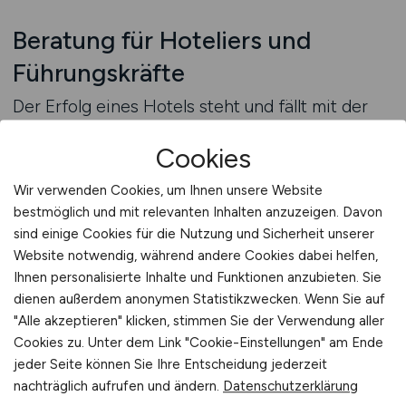
Beratung für Hoteliers und
Führungskräfte
Der Erfolg eines Hotels steht und fällt mit der
Qualität seines Personals. Besonders im Bereich
Cookies
Roomservice ist der Anspruch an Präzision,
Diskretion und Gastorientierung hoch. Viele
Wir verwenden Cookies, um Ihnen unsere Website
Hoteliers stehen vor der Herausforderung,
bestmöglich und mit relevanten Inhalten anzuzeigen. Davon
geeignete Mitarbeiter zu finden und dauerhaft
sind einige Cookies für die Nutzung und Sicherheit unserer
zu halten. Eine gezielte Beratung kann hier den
Website notwendig, während andere Cookies dabei helfen,
entscheidenden Unterschied machen.
Ihnen personalisierte Inhalte und Funktionen anzubieten. Sie
TOURISTIK.JOBS bietet Arbeitgebern die
dienen außerdem anonymen Statistikzwecken. Wenn Sie auf
"Alle akzeptieren" klicken, stimmen Sie der Verwendung aller
Möglichkeit, persönliche Beratung zu ihrem
Cookies zu. Unter dem Link "Cookie-Einstellungen" am Ende
Recruitingprozess anzufordern, um individuelle
jeder Seite können Sie Ihre Entscheidung jederzeit
Strategien für die Gewinnung und Bindung von
nachträglich aufrufen und ändern.
Datenschutzerklärung
Servicepersonal zu entwickeln.