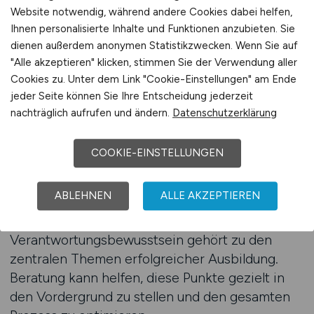
Sichtbarkeit bei potenziellen Bewerbern zu
Website notwendig, während andere Cookies dabei helfen,
Ihnen personalisierte Inhalte und Funktionen anzubieten. Sie
erhöhen.
dienen außerdem anonymen Statistikzwecken. Wenn Sie auf
"Alle akzeptieren" klicken, stimmen Sie der Verwendung aller
Im Mittelpunkt steht dabei die Frage, wie man
Cookies zu. Unter dem Link "Cookie-Einstellungen" am Ende
junge Menschen für die Hotellerie begeistert.
jeder Seite können Sie Ihre Entscheidung jederzeit
Eine klare Positionierung, eine ansprechende
nachträglich aufrufen und ändern.
Datenschutzerklärung
Kommunikation und ein modernes Auftreten
sind die Grundlagen. Ausbildungsbetriebe
COOKIE-EINSTELLUNGEN
sollten gezielt zeigen, welche Vorteile eine
Ausbildung in ihrem Haus bietet und wie sie den
ABLEHNEN
ALLE AKZEPTIEREN
Einstieg ins Berufsleben begleiten. Auch die
Förderung von Eigeninitiative, Teamgeist und
Verantwortungsbewusstsein gehört zu den
zentralen Themen erfolgreicher Ausbildung.
Beratung kann helfen, diese Punkte gezielt in
den Vordergrund zu stellen und den gesamten